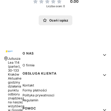
0.00
Liczba ocen: 0
Oceń i opisz
Linki w stopce
O NAS
Adres:
Juliusza
Lea 114
O firmie
(parter),
30-133
OBSŁUGA KLIENTA
Kraków
Aktualne
godziny
Kontakt
działania
Formy płatności
punktu
odbioru
Polityka prywatnosci
znajdziesz
Regulamin
na naszej
wizytówce
POMOC
w Google