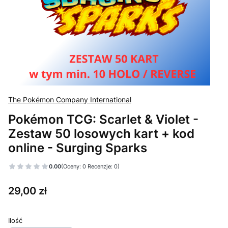
The Pokémon Company International
Pokémon TCG: Scarlet & Violet -
Zestaw 50 losowych kart + kod
online - Surging Sparks
0.00
(Oceny: 0 Recenzje: 0)
Cena
29,00 zł
Ilość