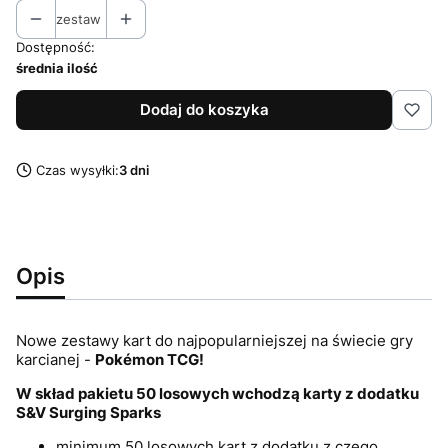
zestaw
Dostępność:
średnia ilość
Dodaj do koszyka
Czas wysyłki:
3 dni
Opis
Nowe zestawy kart do najpopularniejszej na świecie gry
karcianej -
Pokémon
TCG!
W skład pakietu 50 losowych wchodzą karty z dodatku
S&V Surging Sparks
minimum 50 losowych kart z dodatku z czego