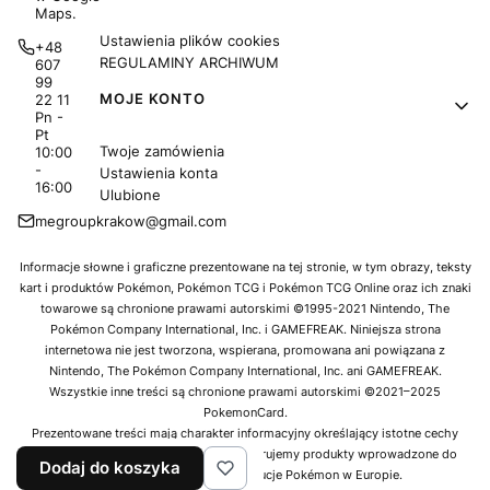
Maps.
Ustawienia plików cookies
+48
REGULAMINY ARCHIWUM
607
99
MOJE KONTO
22 11
Pn -
Pt
Twoje zamówienia
10:00
-
Ustawienia konta
16:00
Ulubione
megroupkrakow@gmail.com
Informacje słowne i graficzne prezentowane na tej stronie, w tym obrazy, teksty
kart i produktów Pokémon, Pokémon TCG i Pokémon TCG Online oraz ich znaki
towarowe są chronione prawami autorskimi ©1995-2021 Nintendo, The
Pokémon Company International, Inc. i GAMEFREAK. Niniejsza strona
internetowa nie jest tworzona, wspierana, promowana ani powiązana z
Nintendo, The Pokémon Company International, Inc. ani GAMEFREAK.
Wszystkie inne treści są chronione prawami autorskimi ©2021–2025
PokemonCard.
Prezentowane treści mają charakter informacyjny określający istotne cechy
oferowanych produktów. Jako sklep oferujemy produkty wprowadzone do
Dodaj do koszyka
obrotu przez oficjalne dystrybucje Pokémon w Europie.