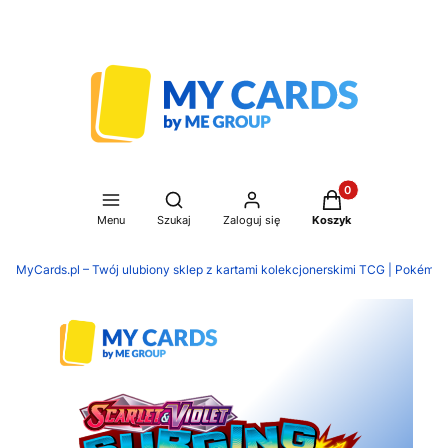
Produkty w koszyku
Otwórz wyszukiwarkę
Menu
Szukaj
Zaloguj się
Koszyk
MyCards.pl – Twój ulubiony sklep z kartami kolekcjonerskimi TCG | Pokémon