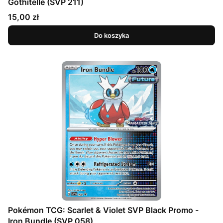
Gothitelle (SVP 211)
Cena
15,00 zł
Do koszyka
Pokémon TCG: Scarlet & Violet SVP Black Promo -
Iron Bundle (SVP 058)