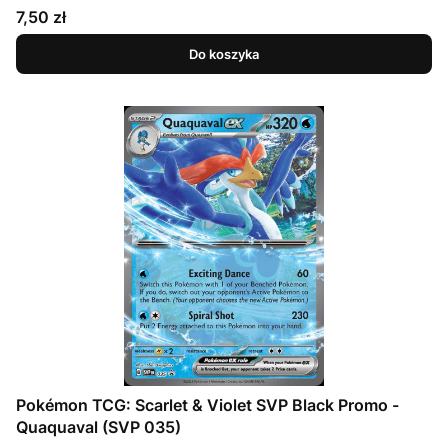
Cena
7,50 zł
Do koszyka
Pokémon TCG: Scarlet & Violet SVP Black Promo -
Quaquaval (SVP 035)