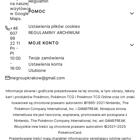
Regulamin
na naszej
wizytówce
POMOC
w Google
Maps.
Ustawienia plików cookies
+48
REGULAMINY ARCHIWUM
607
99
MOJE KONTO
22 11
Pn -
Pt
Twoje zamówienia
10:00
-
Ustawienia konta
16:00
Ulubione
megroupkrakow@gmail.com
Informacje słowne i graficzne prezentowane na tej stronie, w tym obrazy, teksty
kart i produktów Pokémon, Pokémon TCG i Pokémon TCG Online oraz ich znaki
towarowe są chronione prawami autorskimi ©1995-2021 Nintendo, The
Pokémon Company International, Inc. i GAMEFREAK. Niniejsza strona
internetowa nie jest tworzona, wspierana, promowana ani powiązana z
Nintendo, The Pokémon Company International, Inc. ani GAMEFREAK.
Wszystkie inne treści są chronione prawami autorskimi ©2021–2025
PokemonCard.
Prezentowane treści mają charakter informacyjny określający istotne cechy