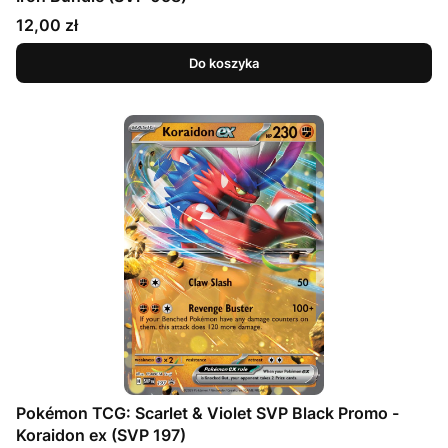
Cena
12,00 zł
Do koszyka
Pokémon TCG: Scarlet & Violet SVP Black Promo -
Koraidon ex (SVP 197)