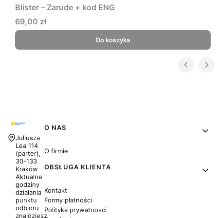
Blister – Zarude + kod ENG
Cena
69,00 zł
Do koszyka
Linki w stopce
O NAS
Adres:
Juliusza
Lea 114
O firmie
(parter),
30-133
OBSŁUGA KLIENTA
Kraków
Aktualne
godziny
Kontakt
działania
Formy płatności
punktu
odbioru
Polityka prywatnosci
znajdziesz