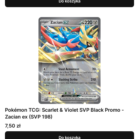
Do koszyka
Pokémon TCG: Scarlet & Violet SVP Black Promo -
Zacian ex (SVP 198)
Cena
7,50 zł
Do koszyka