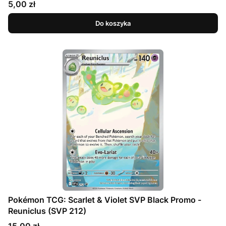
Cena
5,00 zł
Do koszyka
Pokémon TCG: Scarlet & Violet SVP Black Promo -
Reuniclus (SVP 212)
Cena
15,00 zł