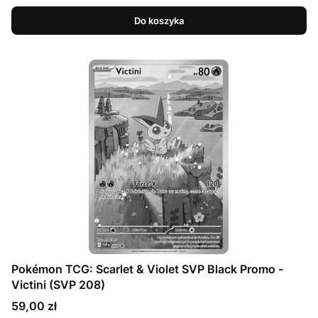
Do koszyka
Pokémon TCG: Scarlet & Violet SVP Black Promo -
Victini (SVP 208)
Cena
59,00 zł