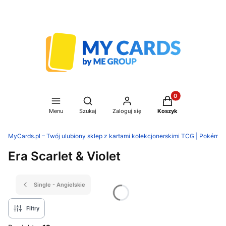
Produkty w koszyku
Otwórz wyszukiwarkę
Menu
Szukaj
Zaloguj się
Koszyk
MyCards.pl – Twój ulubiony sklep z kartami kolekcjonerskimi TCG | Pokémon
Era Scarlet & Violet
Single - Angielskie
Filtry