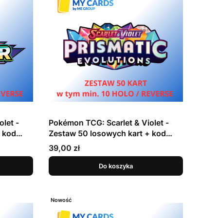
let -
Pokémon TCG: Scarlet & Violet -
 kod
Zestaw 50 losowych kart + kod
online - Prismatic Evolutions
Cena
39,00 zł
Do koszyka
Nowość