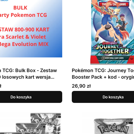
 TCG: Bulk Box - Zestaw
Pokémon TCG: Journey To
losowych kart wersja
Booster Pack + kod - orygi
SKA
Cena
ł
26,90 zł
Do koszyka
Do koszyka