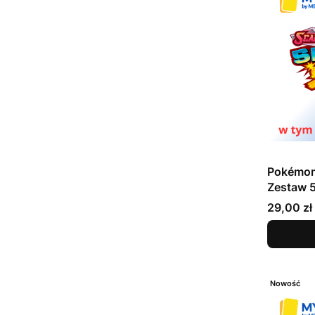
Pokémon 
Zestaw 5
online -
Cena
29,00 zł
Nowość