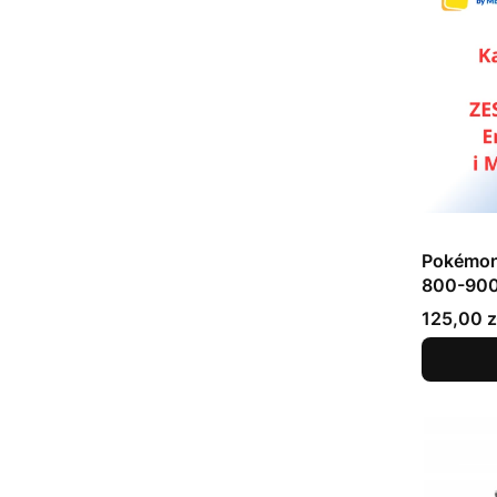
Pokémon
800-900 
ANGIEL
Cena
125,00 z