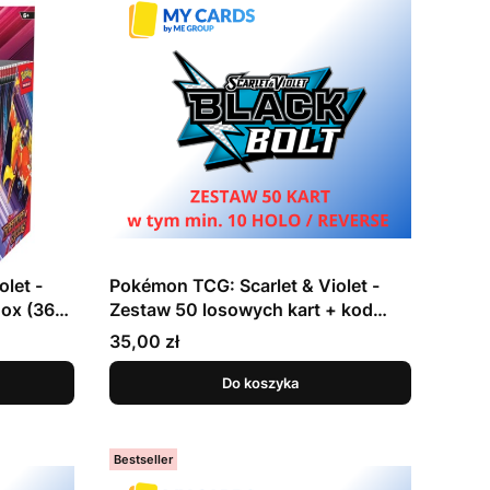
let -
Pokémon TCG: Scarlet & Violet -
Box (36
Zestaw 50 losowych kart + kod
online - Black Bolt
Cena
35,00 zł
Do koszyka
Bestseller