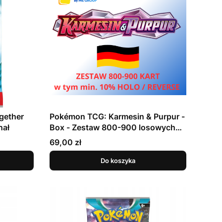
gether
Pokémon TCG: Karmesin & Purpur -
nał
Box - Zestaw 800-900 losowych
kart wersja NIEMIECKA
Cena
69,00 zł
Do koszyka