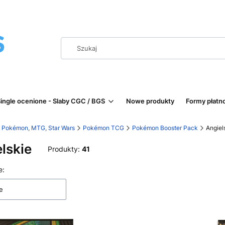
ingle ocenione - Slaby CGC / BGS
Nowe produkty
Formy płatn
 | Pokémon, MTG, Star Wars
Pokémon TCG
Pokémon Booster Pack
Angiel
lskie
Produkty:
41
 produktów
e:
e