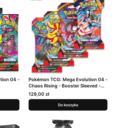
ion 04 -
Pokémon TCG: Mega Evolution 04 -
Chaos Rising - Booster Sleeved -
ART SET
Cena
129,00 zł
Do koszyka