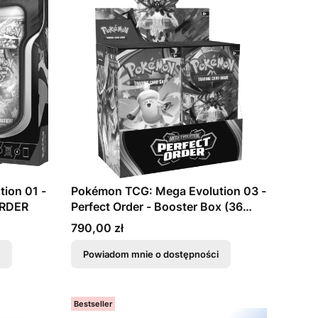
ion 01 -
Pokémon TCG: Mega Evolution 03 -
ORDER
Perfect Order - Booster Box (36
booster)
Cena
790,00 zł
Powiadom mnie o dostępności
Bestseller