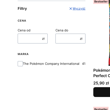
Bestseller
Filtry
Wyczyść
CENA
Cena od
Cena do
zł
zł
MARKA
Marka
The Pokémon Company International
41
Pokémon
Perfect 
Cena
25,90 zł
Bestseller