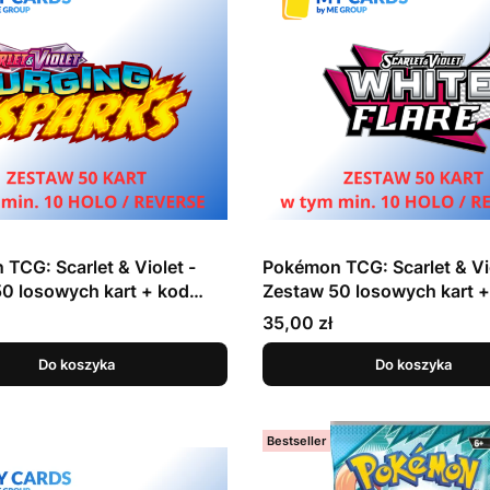
TCG: Scarlet & Violet -
Pokémon TCG: Scarlet & Vio
0 losowych kart + kod
Zestaw 50 losowych kart +
 Surging Sparks
online - White Flare
Cena
35,00 zł
Do koszyka
Do koszyka
Bestseller