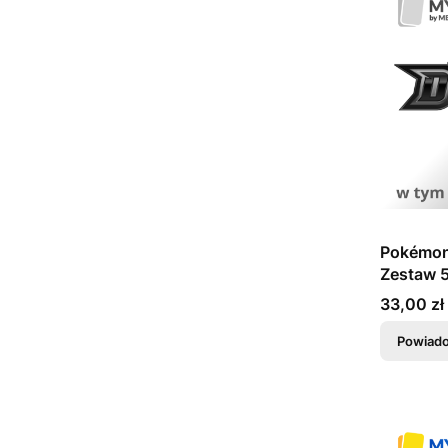
Pokémon 
Zestaw 5
online - 
Cena
33,00 zł
Powiado