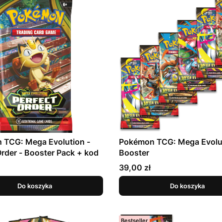
 TCG: Mega Evolution -
Pokémon TCG: Mega Evolut
Order - Booster Pack + kod
Booster
Cena
39,00 zł
Do koszyka
Do koszyka
Bestseller