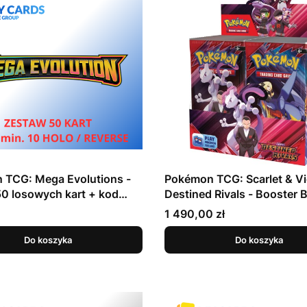
 TCG: Mega Evolutions -
Pokémon TCG: Scarlet & Vio
0 losowych kart + kod
Destined Rivals - Booster 
 ME 01
booster) - RESTOCK !!
Cena
1 490,00 zł
Do koszyka
Do koszyka