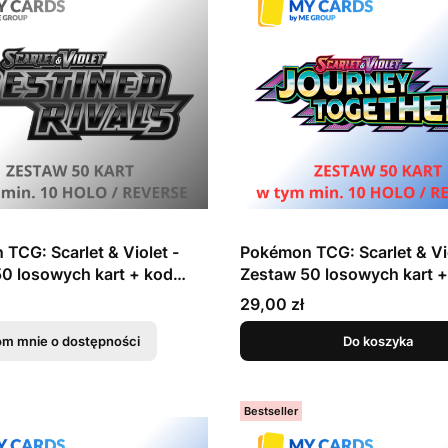
TCG: Scarlet & Violet -
Pokémon TCG: Scarlet & Vio
0 losowych kart + kod
Zestaw 50 losowych kart +
Destined Rivals
online - Journey Together
Cena
29,00 zł
m mnie o dostępności
Do koszyka
Bestseller