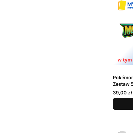
Pokémon
Zestaw 5
online -
Cena
39,00 zł