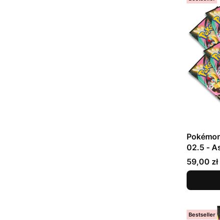
Pokémon
02.5 - A
Cena
59,00 zł
Bestseller