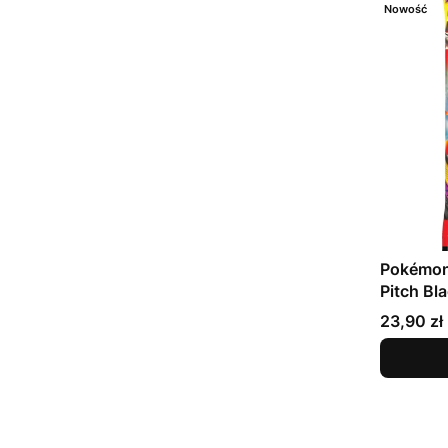
Nowość
Pokémon
Pitch Bl
Cena
23,90 zł