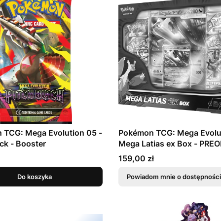
 TCG: Mega Evolution 05 -
Pokémon TCG: Mega Evolut
ack - Booster
Mega Latias ex Box - PRE
Cena
159,00 zł
Do koszyka
Powiadom mnie o dostępności