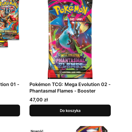
ion 01 -
Pokémon TCG: Mega Evolution 02 -
Phantasmal Flames - Booster
Cena
47,00 zł
Do koszyka
Nowość