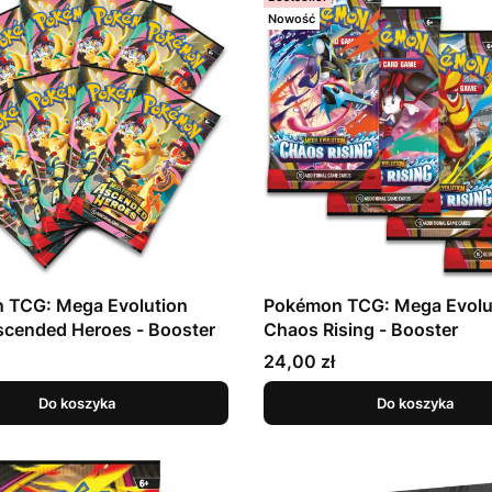
Nowość
 TCG: Mega Evolution
Pokémon TCG: Mega Evolut
scended Heroes - Booster
Chaos Rising - Booster
Cena
24,00 zł
Do koszyka
Do koszyka