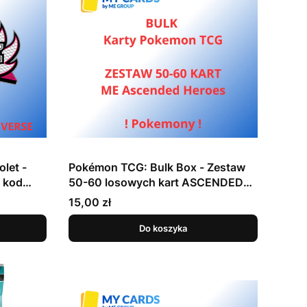
let -
Pokémon TCG: Bulk Box - Zestaw
 kod
50-60 losowych kart ASCENDED
HEROES wersja ANGIELSKA
Cena
15,00 zł
Do koszyka