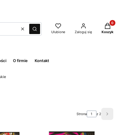
Produkty w kos
Wyczyść
Szukaj
Ulubione
Zaloguj się
Koszyk
ości
O firmie
Kontakt
skie
Strona
z 2
Następne prod