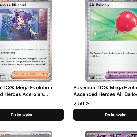
 TCG: Mega Evolution
Pokémon TCG: Mega Evolu
 Heroes Acerola's
Ascended Heroes Air Ball
f ASC 180
181
Cena
2,50 zł
Do koszyka
Do koszyka