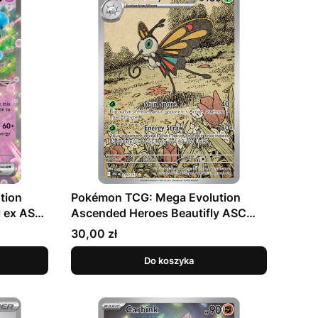
tion
Pokémon TCG: Mega Evolution
l ex ASC
Ascended Heroes Beautifly ASC
229 - offcenter
Cena
30,00 zł
Do koszyka