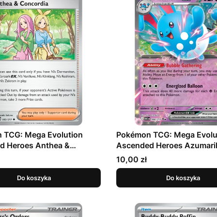
 TCG: Mega Evolution
Pokémon TCG: Mega Evolu
d Heroes Anthea &
Ascended Heroes Azumari
ia ASC 182
084
Cena
10,00 zł
Do koszyka
Do koszyka