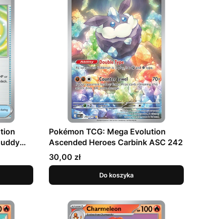
tion
Pokémon TCG: Mega Evolution
Buddy
Ascended Heroes Carbink ASC 242
Cena
30,00 zł
Do koszyka