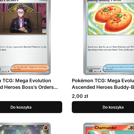
 TCG: Mega Evolution
Pokémon TCG: Mega Evolu
d Heroes Boss's Orders
Ascended Heroes Buddy-
Poffin ASC 184
Cena
2,00 zł
Do koszyka
Do koszyka