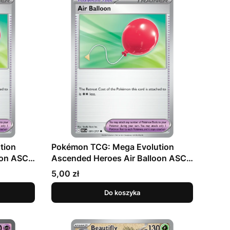
tion
Pokémon TCG: Mega Evolution
oon ASC
Ascended Heroes Air Balloon ASC
181 REVERSE
Cena
5,00 zł
Do koszyka