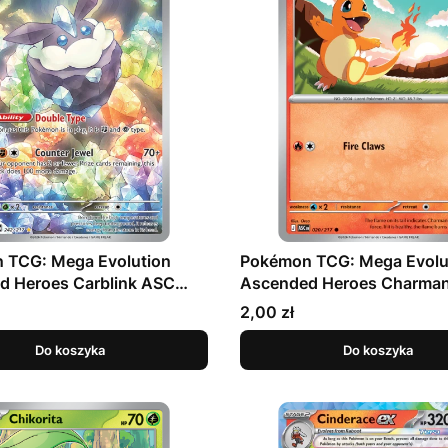
 TCG: Mega Evolution
Pokémon TCG: Mega Evolu
d Heroes Carblink ASC
Ascended Heroes Charma
center
020
Cena
2,00 zł
Do koszyka
Do koszyka