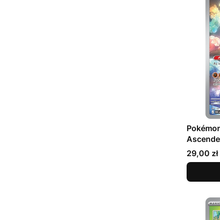
Pokémon
Ascende
242- off
Cena
29,00 zł