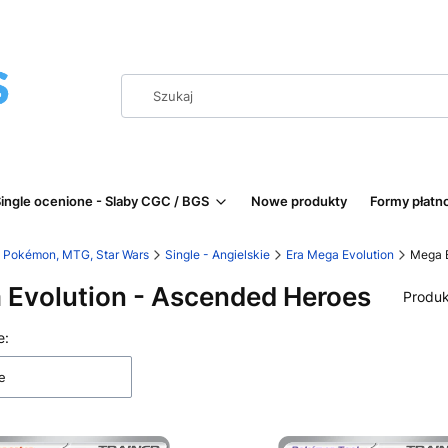
ingle ocenione - Slaby CGC / BGS
Nowe produkty
Formy płatn
 | Pokémon, MTG, Star Wars
Single - Angielskie
Era Mega Evolution
Mega E
 Evolution - Ascended Heroes
Produ
 produktów
e:
e