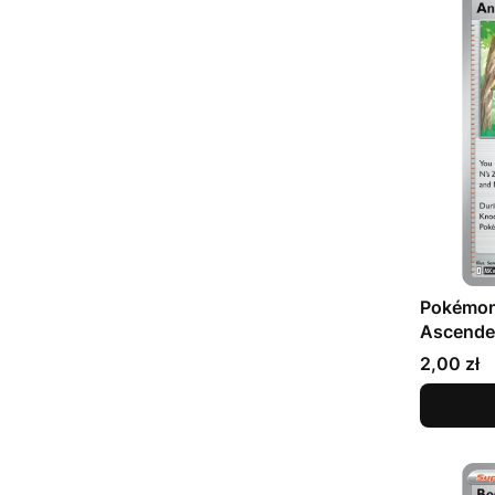
Pokémon
Ascende
Concord
Cena
2,00 zł