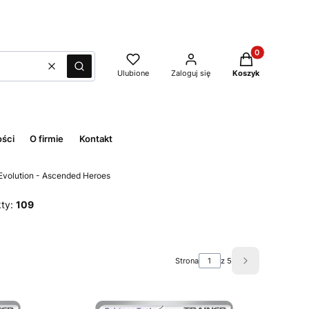
Produkty w kos
Wyczyść
Szukaj
Ulubione
Zaloguj się
Koszyk
ości
O firmie
Kontakt
volution - Ascended Heroes
kty:
109
Strona
z 5
Następne prod