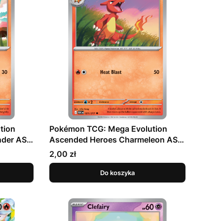
tion
Pokémon TCG: Mega Evolution
nder ASC
Ascended Heroes Charmeleon ASC
021
Cena
2,00 zł
Do koszyka