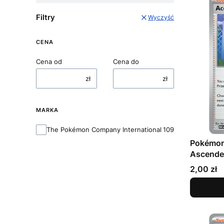
Filtry
Wyczyść
CENA
Cena od
Cena do
zł
zł
MARKA
Marka
The Pokémon Company International
109
Pokémon
Ascended
Mischie
Cena
2,00 zł