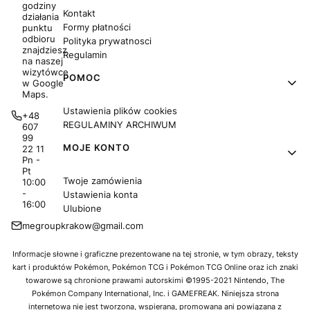
godziny
Kontakt
działania
Formy płatności
punktu
odbioru
Polityka prywatnosci
znajdziesz
Regulamin
na naszej
wizytówce
POMOC
w Google
Maps.
Ustawienia plików cookies
+48
REGULAMINY ARCHIWUM
607
99
MOJE KONTO
22 11
Pn -
Pt
Twoje zamówienia
10:00
-
Ustawienia konta
16:00
Ulubione
megroupkrakow@gmail.com
Informacje słowne i graficzne prezentowane na tej stronie, w tym obrazy, teksty
kart i produktów Pokémon, Pokémon TCG i Pokémon TCG Online oraz ich znaki
towarowe są chronione prawami autorskimi ©1995-2021 Nintendo, The
Pokémon Company International, Inc. i GAMEFREAK. Niniejsza strona
internetowa nie jest tworzona, wspierana, promowana ani powiązana z