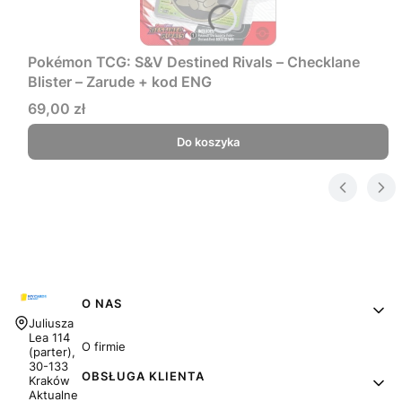
Pokémon TCG: S&V Destined Rivals – Checklane
Blister – Zarude + kod ENG
Cena
69,00 zł
Do koszyka
Linki w stopce
O NAS
Adres:
Juliusza
Lea 114
O firmie
(parter),
30-133
OBSŁUGA KLIENTA
Kraków
Aktualne