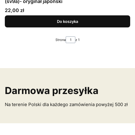
(sv9a)- oryginał japoński
Cena
22,00 zł
Do koszyka
Strona
z 1
Darmowa przesyłka
Na terenie Polski dla każdego zamówienia powyżej 500 zł