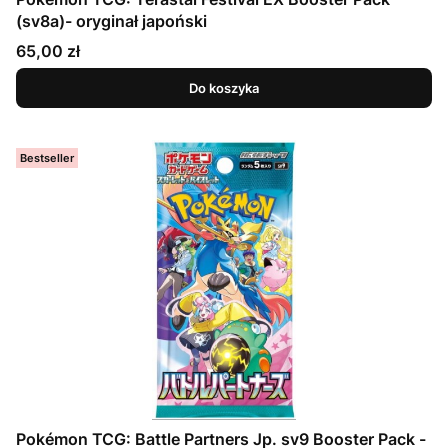
(sv8a)- oryginał japoński
Cena
65,00 zł
Do koszyka
Bestseller
Pokémon TCG: Battle Partners Jp. sv9 Booster Pack -