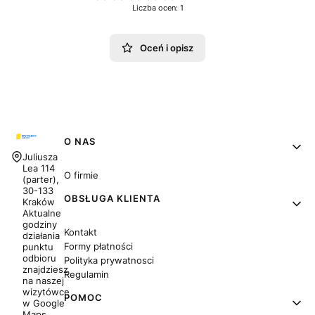
Liczba ocen: 1
Oceń i opisz
Linki w stopce
O NAS
Adres:
Juliusza
Lea 114
O firmie
(parter),
30-133
OBSŁUGA KLIENTA
Kraków
Aktualne
godziny
Kontakt
działania
Formy płatności
punktu
odbioru
Polityka prywatnosci
znajdziesz
Regulamin
na naszej
wizytówce
POMOC
w Google
Maps.