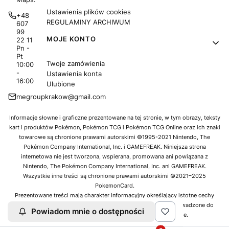
Ustawienia plików cookies
+48
REGULAMINY ARCHIWUM
607
99
MOJE KONTO
22 11
Pn -
Pt
Twoje zamówienia
10:00
-
Ustawienia konta
16:00
Ulubione
megroupkrakow@gmail.com
Informacje słowne i graficzne prezentowane na tej stronie, w tym obrazy, teksty
kart i produktów Pokémon, Pokémon TCG i Pokémon TCG Online oraz ich znaki
towarowe są chronione prawami autorskimi ©1995-2021 Nintendo, The
Pokémon Company International, Inc. i GAMEFREAK. Niniejsza strona
internetowa nie jest tworzona, wspierana, promowana ani powiązana z
Nintendo, The Pokémon Company International, Inc. ani GAMEFREAK.
Wszystkie inne treści są chronione prawami autorskimi ©2021–2025
PokemonCard.
Prezentowane treści mają charakter informacyjny określający istotne cechy
oferowanych produktów. Jako sklep oferujemy produkty wprowadzone do
Powiadom mnie o dostępności
obrotu przez oficjalne dystrybucje Pokémon w Europie.