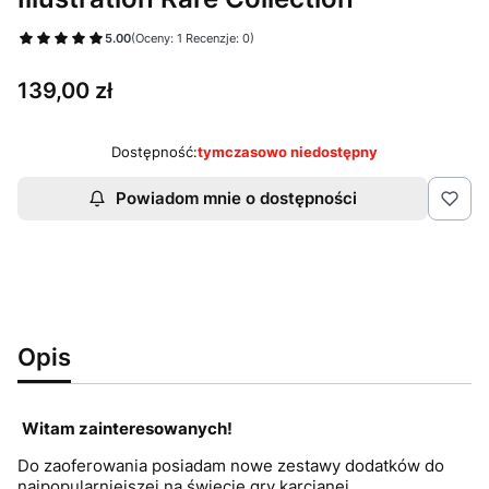
5.00
(Oceny: 1 Recenzje: 0)
Cena
139,00 zł
Dostępność:
tymczasowo niedostępny
Powiadom mnie o dostępności
Opis
Witam zainteresowanych!
Do zaoferowania posiadam nowe zestawy dodatków do
najpopularniejszej na świecie gry karcianej