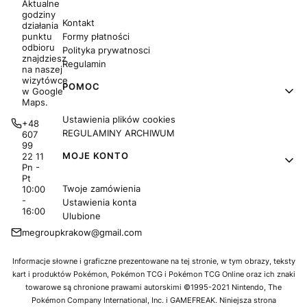
Aktualne
godziny
Kontakt
działania
Formy płatności
punktu
odbioru
Polityka prywatnosci
znajdziesz
Regulamin
na naszej
wizytówce
POMOC
w Google
Maps.
Ustawienia plików cookies
+48
REGULAMINY ARCHIWUM
607
99
MOJE KONTO
22 11
Pn -
Pt
Twoje zamówienia
10:00
-
Ustawienia konta
16:00
Ulubione
megroupkrakow@gmail.com
Informacje słowne i graficzne prezentowane na tej stronie, w tym obrazy, teksty
kart i produktów Pokémon, Pokémon TCG i Pokémon TCG Online oraz ich znaki
towarowe są chronione prawami autorskimi ©1995-2021 Nintendo, The
Pokémon Company International, Inc. i GAMEFREAK. Niniejsza strona