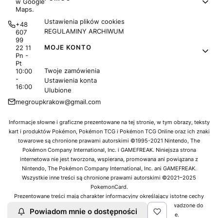
w Google
Maps.
Ustawienia plików cookies
+48
REGULAMINY ARCHIWUM
607
99
MOJE KONTO
22 11
Pn -
Pt
Twoje zamówienia
10:00
-
Ustawienia konta
16:00
Ulubione
megroupkrakow@gmail.com
Informacje słowne i graficzne prezentowane na tej stronie, w tym obrazy, teksty
kart i produktów Pokémon, Pokémon TCG i Pokémon TCG Online oraz ich znaki
towarowe są chronione prawami autorskimi ©1995-2021 Nintendo, The
Pokémon Company International, Inc. i GAMEFREAK. Niniejsza strona
internetowa nie jest tworzona, wspierana, promowana ani powiązana z
Nintendo, The Pokémon Company International, Inc. ani GAMEFREAK.
Wszystkie inne treści są chronione prawami autorskimi ©2021–2025
PokemonCard.
Prezentowane treści mają charakter informacyjny określający istotne cechy
oferowanych produktów. Jako sklep oferujemy produkty wprowadzone do
Powiadom mnie o dostępności
obrotu przez oficjalne dystrybucje Pokémon w Europie.