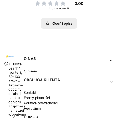
0.00
Liczba ocen: 0
Oceń i opisz
Linki w stopce
O NAS
Adres:
Juliusza
Lea 114
O firmie
(parter),
30-133
OBSŁUGA KLIENTA
Kraków
Aktualne
godziny
Kontakt
działania
Formy płatności
punktu
odbioru
Polityka prywatnosci
znajdziesz
Regulamin
na naszej
wizytówce
POMOC