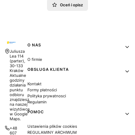
Oceń i opisz
Linki w stopce
O NAS
Adres:
Juliusza
Lea 114
O firmie
(parter),
30-133
OBSŁUGA KLIENTA
Kraków
Aktualne
godziny
Kontakt
działania
Formy płatności
punktu
odbioru
Polityka prywatnosci
znajdziesz
Regulamin
na naszej
wizytówce
POMOC
w Google
Maps.
Ustawienia plików cookies
+48
REGULAMINY ARCHIWUM
607