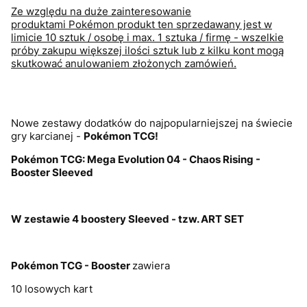
Ze względu na duże zainteresowanie
produktami Pokémon produkt ten sprzedawany jest w
limicie 10 sztuk / osobę i max. 1 sztuka / firmę - wszelkie
próby zakupu większej ilości sztuk lub z kilku kont mogą
skutkować anulowaniem złożonych zamówień.
Nowe zestawy dodatków do najpopularniejszej na świecie
gry karcianej -
Pokémon
TCG!
Pokémon TCG: Mega Evolution 04 - Chaos Rising -
Booster Sleeved
W zestawie 4 boostery Sleeved - tzw. ART SET
Pokémon TCG - Booster
zawiera
10 losowych kart