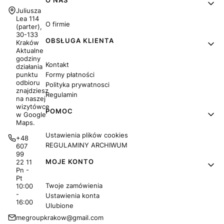
Linki w stopce
Adres:
Juliusza
Lea 114
O firmie
(parter),
30-133
OBSŁUGA KLIENTA
Kraków
Aktualne
godziny
Kontakt
działania
Formy płatności
punktu
odbioru
Polityka prywatnosci
znajdziesz
Regulamin
na naszej
wizytówce
POMOC
w Google
Maps.
Ustawienia plików cookies
+48
REGULAMINY ARCHIWUM
607
99
MOJE KONTO
22 11
Pn -
Pt
Twoje zamówienia
10:00
-
Ustawienia konta
16:00
Ulubione
megroupkrakow@gmail.com