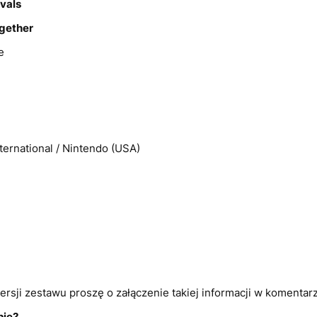
vals
gether
e
ernational / Nintendo (USA)
ersji zestawu proszę o załączenie takiej informacji w komenta
pie?