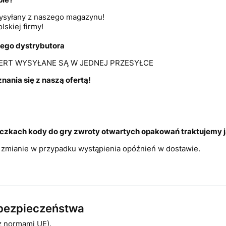
 wysyłany z naszego magazynu!
lskiej firmy!
lnego dystrybutora
FERT WYSYŁANE SĄ W JEDNEJ PRZESYŁCE
ania się z naszą ofertą!
czkach kody do gry zwroty otwartych opakowań traktujemy j
 zmianie w przypadku wystąpienia opóźnień w dostawie.
e bezpieczeństwa
z normami UE).