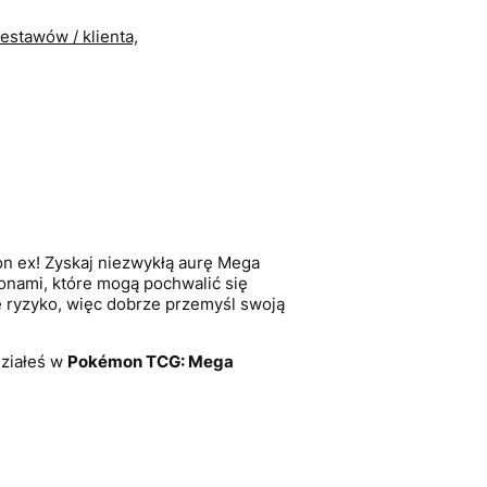
estawów / klienta,
on ex! Zyskaj niezwykłą aurę Mega
onami, które mogą pochwalić się
 ryzyko, więc dobrze przemyśl swoją
działeś w
Pokémon TCG: Mega