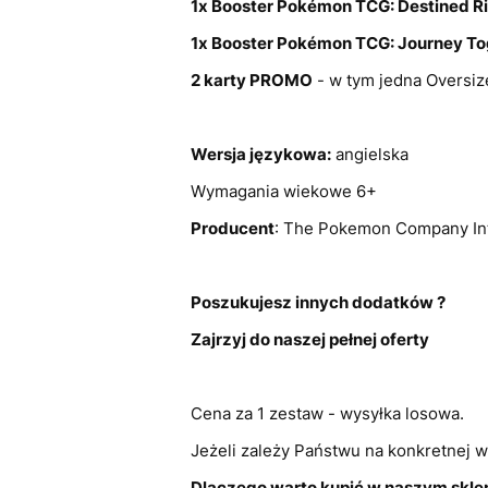
1x Booster Pokémon TCG: Destined Ri
1x Booster Pokémon TCG: Journey To
2 karty PROMO
- w tym jedna Oversiz
Wersja językowa:
angielska
Wymagania wiekowe 6+
Producent
: The Pokemon Company Int
Poszukujesz innych dodatków ?
Zajrzyj do naszej pełnej oferty
Cena za 1 zestaw - wysyłka losowa.
Jeżeli zależy Państwu na konkretnej w
Dlaczego warto kupić w naszym skle