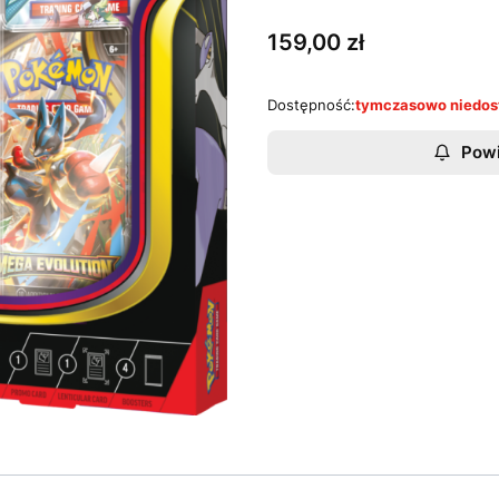
Cena
159,00 zł
Dostępność:
tymczasowo niedos
Powi