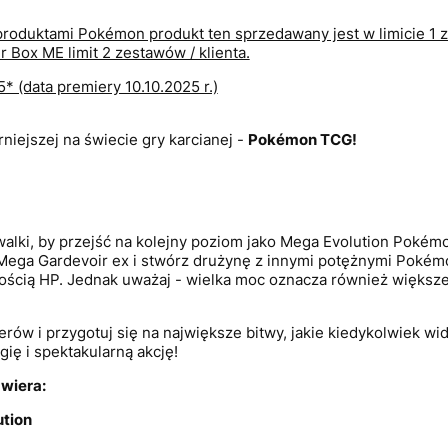
roduktami Pokémon produkt ten sprzedawany jest w limicie 1 z
Box ME limit 2 zestawów / klienta.
 (data premiery 10.10.2025 r.)
iejszej na świecie gry karcianej -
Pokémon
TCG!
alki, by przejść na kolejny poziom jako Mega Evolution Pokém
 Mega Gardevoir ex i stwórz drużynę z innymi potężnymi Pokém
ością HP. Jednak uważaj - wielka moc oznacza również większe
w i przygotuj się na największe bitwy, jakie kiedykolwiek wi
gię i spektakularną akcję!
wiera:
ution