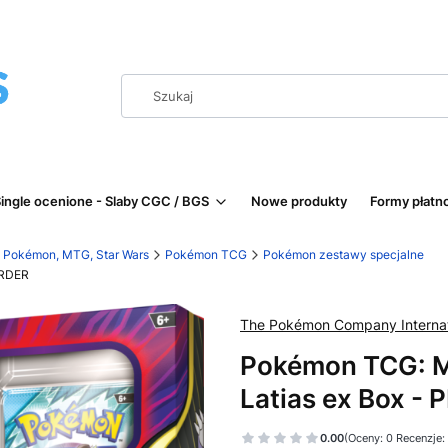
ingle ocenione - Slaby CGC / BGS
Nowe produkty
Formy płatn
 | Pokémon, MTG, Star Wars
Pokémon TCG
Pokémon zestawy specjalne
ORDER
The Pokémon Company Internat
Pokémon TCG: M
Latias ex Box -
0.00
(Oceny: 0 Recenzje: