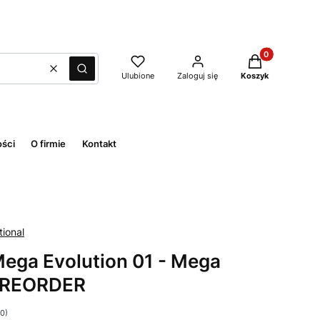
Produkty w kos
Wyczyść
Szukaj
Ulubione
Zaloguj się
Koszyk
ości
O firmie
Kontakt
ional
ega Evolution 01 - Mega
 PREORDER
 0)