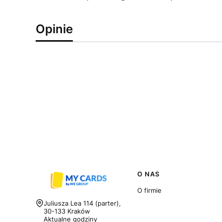
Opinie
Linki w stopce
O NAS
O firmie
Adres:
Juliusza Lea 114 (parter),
30-133 Kraków
Aktualne godziny