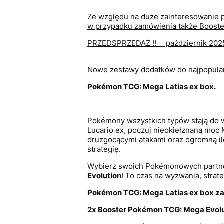
Ze względu na duże zainteresowanie p
w przypadku zamówienia także Booster 
PRZEDSPRZEDAŻ !! - październik 2025*
Nowe zestawy dodatków do najpopularn
Pokémon TCG: Mega Latias ex box.
Pokémony wszystkich typów stają do w
Lucario ex, poczuj nieokiełznaną moc
druzgocącymi atakami oraz ogromną il
strategię.
Wybierz swoich Pokémonowych partneró
Evolution
! To czas na wyzwania, strate
Pokémon TCG:
Mega Latias ex box
za
2x Booster Pokémon TCG: Mega Evol