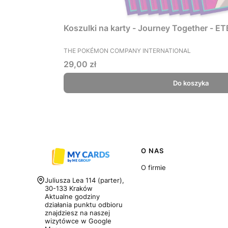
Koszulki na ka
PRODUCENT
THE POKÉMON COMPANY INTERNATIONAL
Cena
29,00 zł
Do koszyka
Linki w stopce
O NAS
O firmie
Adres:
Juliusza Lea 114 (parter),
30-133 Kraków
Aktualne godziny
działania punktu odbioru
znajdziesz na naszej
wizytówce w Google