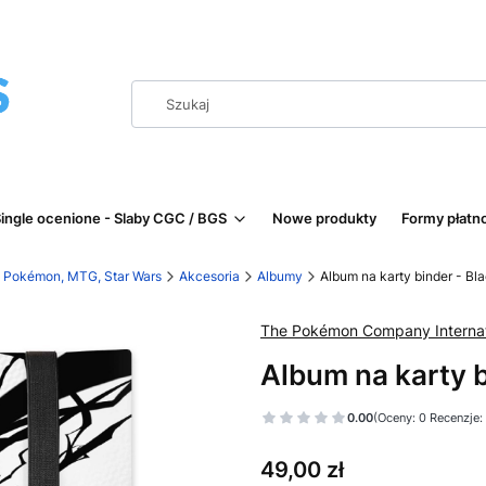
ingle ocenione - Slaby CGC / BGS
Nowe produkty
Formy płatn
 | Pokémon, MTG, Star Wars
Akcesoria
Albumy
Album na karty binder - Bla
The Pokémon Company Internat
Album na karty bi
0.00
(Oceny: 0 Recenzje:
Cena
49,00 zł