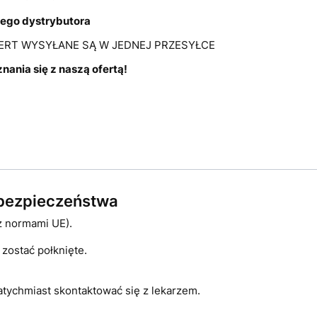
lnego dystrybutora
FERT WYSYŁANE SĄ W JEDNEJ PRZESYŁCE
ania się z naszą ofertą!
e bezpieczeństwa
z normami UE).
zostać połknięte.
atychmiast skontaktować się z lekarzem.