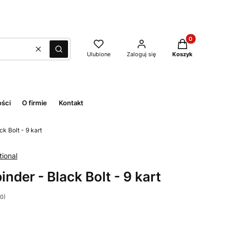
Produkty w kos
Wyczyść
Szukaj
Ulubione
Zaloguj się
Koszyk
ości
O firmie
Kontakt
ck Bolt - 9 kart
ional
nder - Black Bolt - 9 kart
 0)