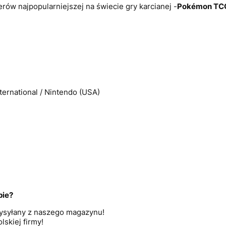
rów najpopularniejszej na świecie gry karcianej -
Pokémon
TC
ernational / Nintendo (USA)
pie?
 wysyłany z naszego magazynu!
lskiej firmy!